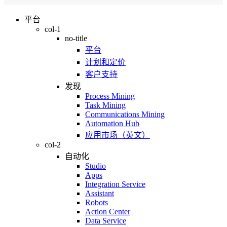
平台
col-1
no-title
平台
计划和定价
客户支持
发现
Process Mining
Task Mining
Communications Mining
Automation Hub
应用市场（英文）
col-2
自动化
Studio
Apps
Integration Service
Assistant
Robots
Action Center
Data Service